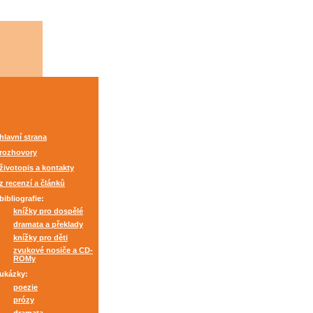
hlavní strana
rozhovory
životopis a kontakty
z recenzí a článků
bibliografie:
knížky pro dospělé
dramata a překlady
knížky pro děti
zvukové nosiče a CD-
ROMy
ukázky:
poezie
prózy