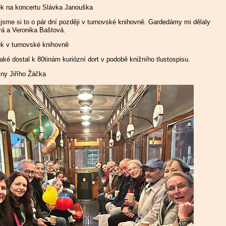
jsme si to o pár dní později v turnovské knihovně. Gardedámy mi dělaly
á a Veronika Baštová.
ké dostal k 80tinám kuriózní dort v podobě knižního tlustospisu.