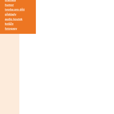
dramata
humor
tvorba pro děti
překlady
audio koutek
koláže
fotogagy