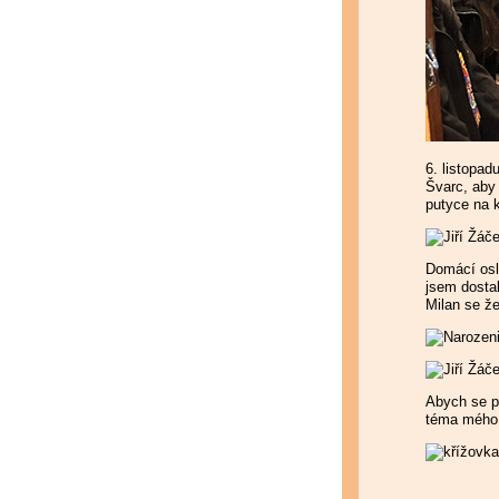
6. listopad
Švarc, aby 
putyce na k
Domácí osl
jsem dostal
Milan se ž
Abych se p
téma mého 