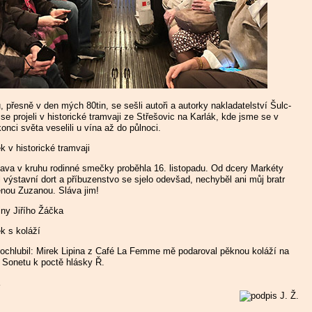
u, přesně v den mých 80tin, se sešli autoři a autorky nakladatelství Šulc-
se projeli v historické tramvaji ze Střešovic na Karlák, kde jsme se v
onci světa veselili u vína až do půlnoci.
ava v kruhu rodinné smečky proběhla 16. listopadu. Od dcery Markéty
 výstavní dort a příbuzenstvo se sjelo odevšad, nechyběl ani můj bratr
enou Zuzanou. Sláva jim!
ochlubil: Mirek Lipina z Café La Femme mě podaroval pěknou koláží na
Sonetu k poctě hlásky Ř.