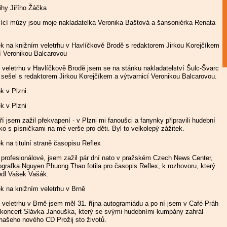
ající múzy jsou moje nakladatelka Veronika Baštová a šansoniérka Renata
 veletrhu v Havlíčkově Brodě jsem se na stánku nakladatelství Šulc-Švarc
 sešel s redaktorem Jirkou Korejčíkem a výtvarnicí Veronikou Balcarovou.
 jsem zažil překvapení - v Plzni mi fanoušci a fanynky připravili hudební
o s písničkami na mé verše pro děti. Byl to velkolepý zážitek.
 profesionálové, jsem zažil pár dní nato v pražském Czech News Center,
grafka Nguyen Phuong Thao fotila pro časopis Reflex, k rozhovoru, který
dl Vašek Vašák.
veletrhu v Brně jsem měl 31. října autogramiádu a po ní jsem v Café Práh
 koncert Slávka Janouška, který se svými hudebními kumpány zahrál
našeho nového CD Prožij sto životů.