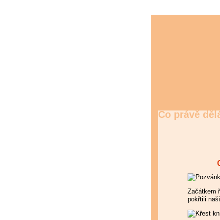
Co právě dě
Začátkem ř
pokřtili na