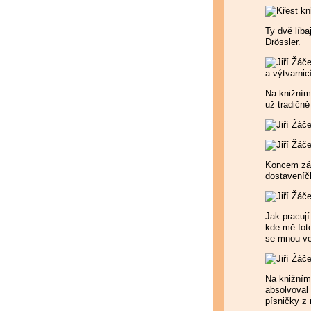
Ty dvě líb
Drössler.
Na knižním
už tradičně
Koncem září
dostaveníčk
Jak pracují
kde mě foto
se mnou ve
Na knižním 
absolvoval
písničky z 