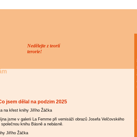
Nedělejte z teorií
terorie!
lám
Co jsem dělal na podzim 2025
íjna jsme v galerii La Femme při vernisáži obrazů Josefa Velčovského
ši společnou knihu Básně a nebásně.